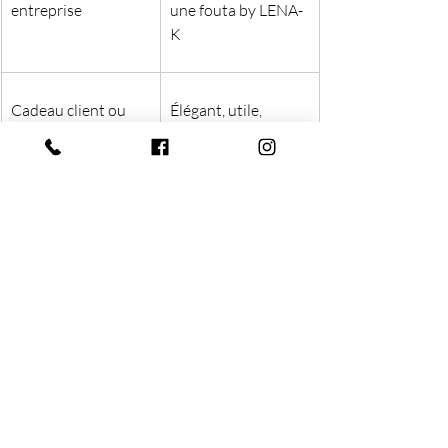
entreprise
une fouta by LENA-
K
Cadeau client ou 
Élégant, utile, 
salarié
durable
Textile hôtelier / spa
Résistant, 
absorbant, facile à 
entretenir
Image de marque 
Coton recyclé, 
éthique
fabrication 
artisanale