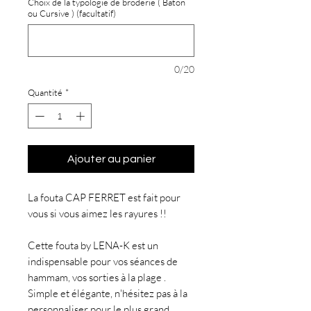
Choix de la typologie de broderie ( Baton
ou Cursive ) (facultatif)
0/20
Quantité
*
Ajouter au panier
La fouta CAP FERRET est fait pour
vous si vous aimez les rayures !!
Cette fouta by LENA-K est un
indispensable pour vos séances de
hammam, vos sorties à la plage .
Simple et élégante, n'hésitez pas à la
personnaliser pour le plus grand