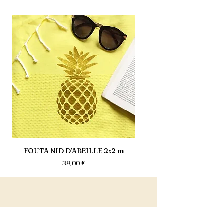
FOUTA NID D’ABEILLE 2x2 m
Prix
38,00 €