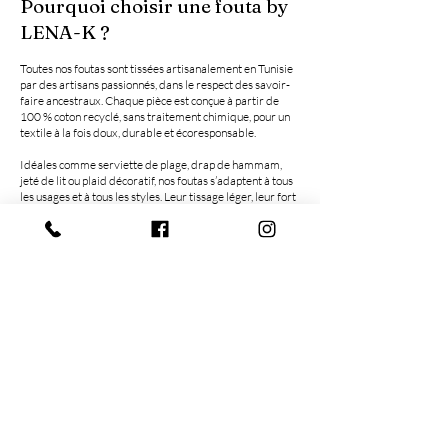
Pourquoi choisir une fouta by
LENA-K ?
Toutes nos foutas sont tissées artisanalement en Tunisie
par des artisans passionnés, dans le respect des savoir-
faire ancestraux. Chaque pièce est conçue à partir de
100 % coton recyclé, sans traitement chimique, pour un
textile à la fois doux, durable et écoresponsable.
Idéales comme serviette de plage, drap de hammam,
Cabas et Pochette BRONZETTE
LA FOUTA EPONGE RAYEE
Cabas et Pochette SOLEIL
FOUTA TRANSAT 2x2 m
FOUTA NID D’ABEILLE
POCHETTE BIARRITZ
FOUTA JULIETTE
FOUTA TRANSAT
FOUTA SANDRA
FOUTA SOLEIL
FOUTA MARIN
BRONZETTE
SOLEIL
PLOUF
CIAO
jeté de lit ou plaid décoratif, nos foutas s’adaptent à tous
TRADITIONNELLE 2x2 m
les usages et à tous les styles. Leur tissage léger, leur fort
Prix
Prix
Prix
Prix
Prix
Prix
Prix
Prix
Prix
Prix
Prix
Prix
Prix
Prix
45,00 €
45,00 €
12,00 €
38,00 €
16,00 €
16,00 €
35,00 €
39,00 €
39,00 €
39,00 €
39,00 €
29,00 €
29,00 €
29,00 €
pouvoir absorbant et leur séchage rapide en font une
Prix
38,00 €
alternative naturelle à la serviette traditionnelle.
Chez by LENA-K, nous créons des foutas uniques,
pensées pour vous accompagner au quotidien : en
voyage, à la maison, ou au soleil. 🌿
Suivez-nous sur les réseaux :